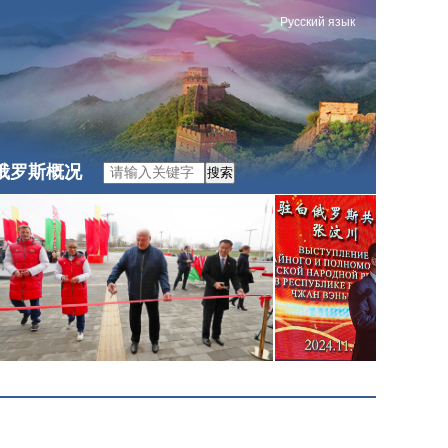
Русский язык
俄罗斯概况
搜索