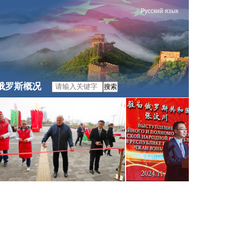
Русский язык
俄罗斯概况
搜索