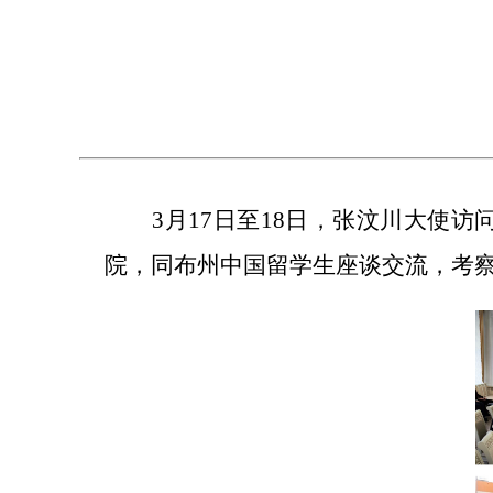
3
月
17
日至
18
日，张汶川大使
访
院，同
布州
中国留学生座谈交流，
考