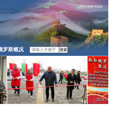
Русский язык
俄罗斯概况
搜索