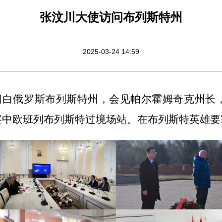
张汶川大使访问布列斯特州
2025-03-24 14:59
问
白俄罗斯布列斯特州
，会见
帕尔霍姆奇克
州长
察中欧班列布列斯特过境场站。在布列斯特英雄要