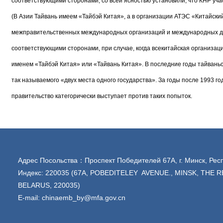
соответствующими сторонами, со всей ясностью установили, что КНР учас
(В Азии Тайвань имеем «Тайбэй Китая», а в организации АТЭС «Китайск
межправительственных международных организаций и международных де
соответствующими сторонами, при случае, когда всекитайская организа
именем «Тайбэй Китая» или «Тайвань Китая». В последние годы тайваньс
так называемого «двух места одного государства». За годы после 1993 г
правительство категорически выступает против таких попыток.
Адрес Посольства：Проспект Победителей 67А, г. Минск, Рес
Индекс: 220035 (67A, POBEDITELEY AVENUE., MINSK, THE 
BELARUS, 220035)
E-mail: chinaemb_by@mfa.gov.cn