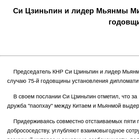
Си Цзиньпин и лидер Мьянмы Ми
годовщ
Председатель КНР Си Цзиньпин и лидер Мьянм
случаю 75-й годовщины установления дипломати
В своем послании Си Цзиньпин отметил, что з
дружба "паопхау" между Китаем и Мьянмой выдер
Придерживаясь совместно отстаиваемых пяти п
добрососедству, углубляют взаимовыгодное сотр